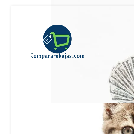
Ir
al
contenido
Compara Rebajas – El mejor valor 