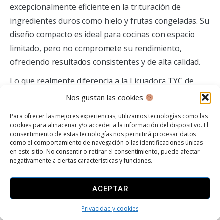
excepcionalmente eficiente en la trituración de
ingredientes duros como hielo y frutas congeladas. Su
diseño compacto es ideal para cocinas con espacio
limitado, pero no compromete su rendimiento,
ofreciendo resultados consistentes y de alta calidad.
Lo que realmente diferencia a la Licuadora TYC de
otras de la misma calidad es su sistema de cuchillas de
Nos gustan las cookies
acero inoxidable de cuatro puntos. Este diseño
Para ofrecer las mejores experiencias, utilizamos tecnologías como las
innovador asegura una mezcla más uniforme y
cookies para almacenar y/o acceder a la información del dispositivo. El
consentimiento de estas tecnologías nos permitirá procesar datos
eficiente, reduciendo los tiempos de preparación y
como el comportamiento de navegación o las identificaciones únicas
mejorando la textura de los batidos, sopas y salsas.
en este sitio. No consentir o retirar el consentimiento, puede afectar
negativamente a ciertas características y funciones.
Además, su botella de 600ml, hecha de Tritan de
grado alimenticio, es resistente, segura y libre de BPA,
ACEPTAR
lo que garantiza que tus preparaciones sean no solo
deliciosas sino también saludables.
Privacidad y cookies