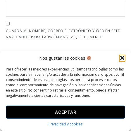
GUARDA MI NOMBRE, CORREO ELECTRÓNICO Y WEB EN ESTE
NAVEGADOR PARA LA PRÓXIMA VEZ QUE COMENTE.
Nos gustan las cookies
PUBLICAR EL COMENTARIO
Para ofrecer las mejores experiencias, utilizamos tecnologías como las
cookies para almacenar y/o acceder a la información del dispositivo. El
Este sitio usa Akismet para reducir el spam.
Aprende
consentimiento de estas tecnologías nos permitirá procesar datos
cómo se procesan los datos de tus comentarios.
como el comportamiento de navegación o las identificaciones únicas
en este sitio. No consentir o retirar el consentimiento, puede afectar
negativamente a ciertas características y funciones.
ACEPTAR
CATEGORÍAS
Privacidad y cookies
Baño